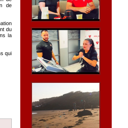
on de
ation
ent du
ns la
ns qui