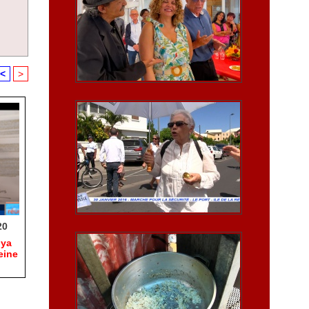
<
>
20
hya
eine