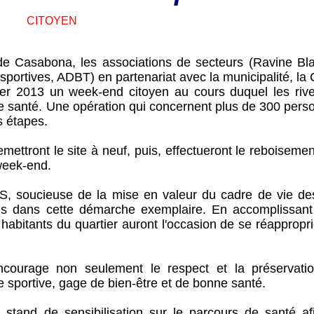
CITOYEN
de Casabona, les associations de secteurs (Ravine Bl
portives, ADBT) en partenariat avec la municipalité, la
ier 2013 un week-end citoyen au cours duquel les rive
 de santé. Une opération qui concernent plus de 300 per
s étapes.
ettront le site à neuf, puis, effectueront le reboiseme
week-end.
IS, soucieuse de la mise en valeur du cadre de vie de
ns dans cette démarche exemplaire. En accomplissant
 habitants du quartier auront l'occasion de se réappropr
ncourage non seulement le respect et la préservati
 sportive, gage de bien-être et de bonne santé.
stand de sensibilisation sur le parcours de santé af