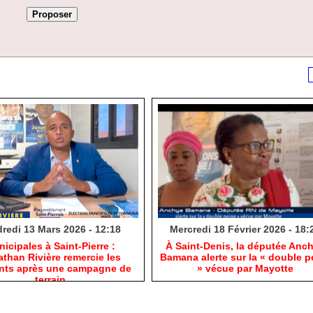
redi 13 Mars 2026 - 12:18
Mercredi 18 Février 2026 - 18:
nicipales à Saint-Pierre :
​À Saint-Denis, la députée Anc
than Rivière remercie les
Bamana alerte sur la « double p
ants après une campagne de
» vécue par Mayotte
terrain