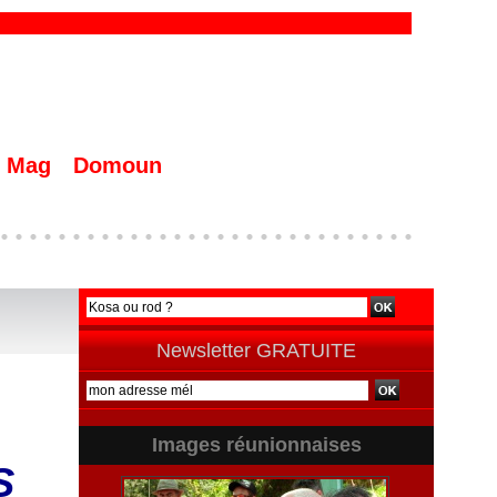
Mag
Domoun
Newsletter GRATUITE
Images réunionnaises
S