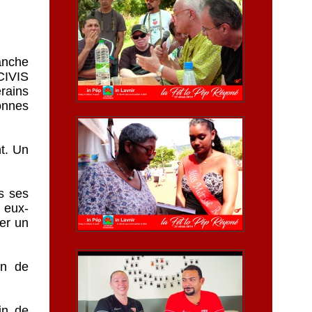
anche
 CIVIS
rains
sonnes
nt. Un
s ses
 eux-
ier un
on de
in de