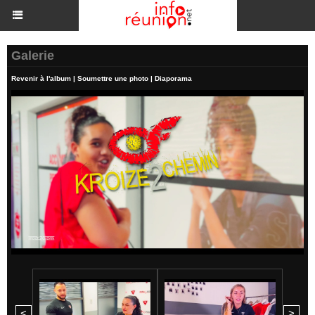
Galerie
Revenir à l'album
|
Soumettre une photo
|
Diaporama
<
>