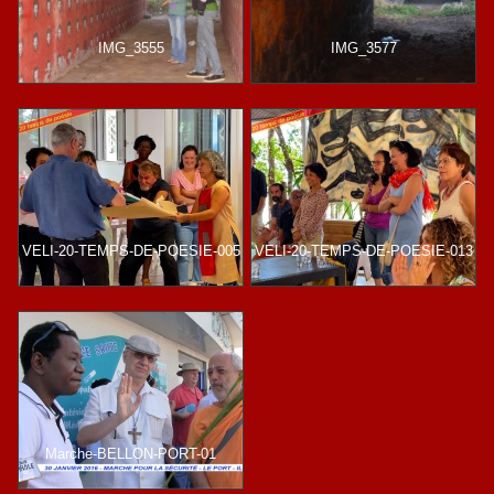
IMG_3555
IMG_3577
VELI-20-TEMPS-DE-POESIE-005
VELI-20-TEMPS-DE-POESIE-013
Marche-BELLON-PORT-01