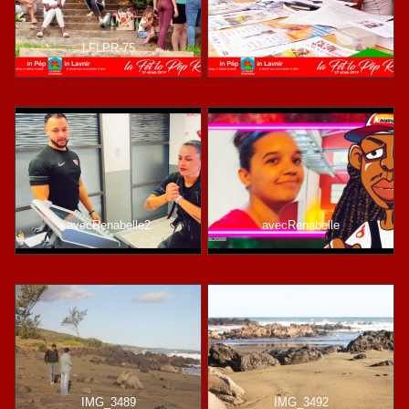
LFLPR-75
LFLPR-64
avecRenabelle2
avecRenabelle
IMG_3489
IMG_3492