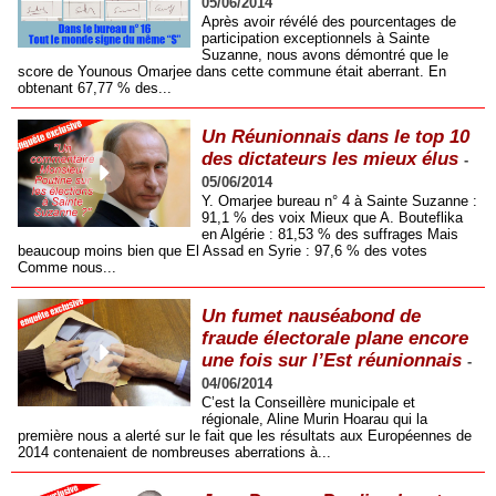
05/06/2014
Après avoir révélé des pourcentages de
participation exceptionnels à Sainte
Suzanne, nous avons démontré que le
score de Younous Omarjee dans cette commune était aberrant. En
obtenant 67,77 % des...
Un Réunionnais dans le top 10
des dictateurs les mieux élus
-
05/06/2014
Y. Omarjee bureau n° 4 à Sainte Suzanne :
91,1 % des voix Mieux que A. Bouteflika
en Algérie : 81,53 % des suffrages Mais
beaucoup moins bien que El Assad en Syrie : 97,6 % des votes
Comme nous...
Un fumet nauséabond de
fraude électorale plane encore
une fois sur l’Est réunionnais
-
04/06/2014
C’est la Conseillère municipale et
régionale, Aline Murin Hoarau qui la
première nous a alerté sur le fait que les résultats aux Européennes de
2014 contenaient de nombreuses aberrations à...