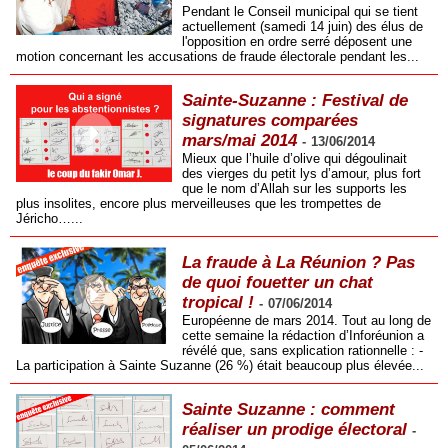
Pendant le Conseil municipal qui se tient
actuellement (samedi 14 juin) des élus de
l'opposition en ordre serré déposent une
motion concernant les accusations de fraude électorale pendant les...
Sainte-Suzanne : Festival de
signatures comparées
mars/mai 2014
-
13/06/2014
Mieux que l’huile d’olive qui dégoulinait
des vierges du petit lys d’amour, plus fort
que le nom d’Allah sur les supports les
plus insolites, encore plus merveilleuses que les trompettes de
Jéricho…...
La fraude à La Réunion ? Pas
de quoi fouetter un chat
tropical !
-
07/06/2014
Européenne de mars 2014. Tout au long de
cette semaine la rédaction d’Inforéunion a
révélé que, sans explication rationnelle : -
La participation à Sainte Suzanne (26 %) était beaucoup plus élevée...
Sainte Suzanne : comment
réaliser un prodige électoral
-