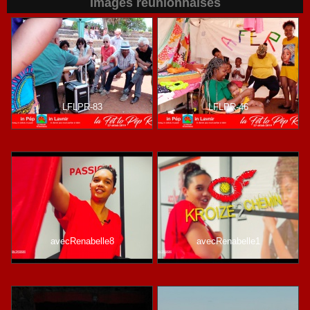
Images réunionnaises
LFLPR-83
LFLPR-46
avecRenabelle8
avecRenabelle1