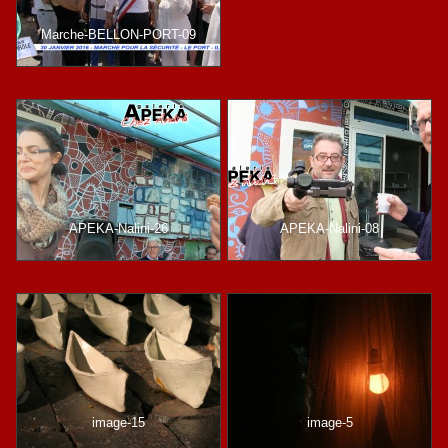
Marche-BELLON-PORT-09
APEKA-Nalini-26
APEKA-Nalini-08
image-15
image-5