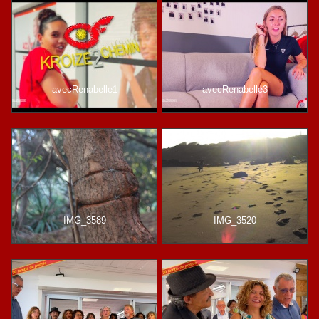
avecRenabelle1
avecRenabelle3
IMG_3589
IMG_3520