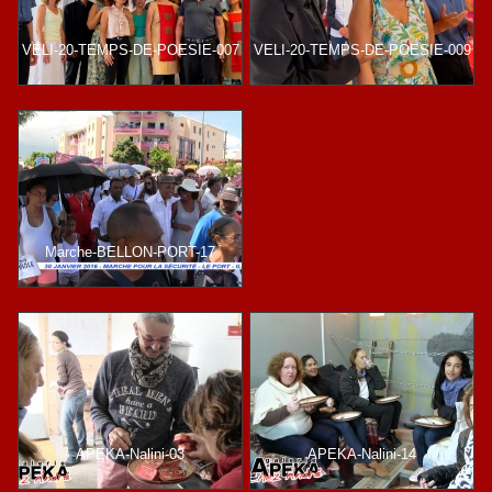
VELI-20-TEMPS-DE-POESIE-007
VELI-20-TEMPS-DE-POESIE-009
Marche-BELLON-PORT-17
APEKA-Nalini-03
APEKA-Nalini-14