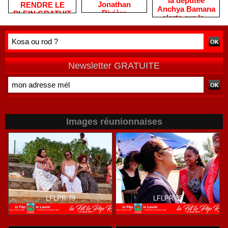
la députée
Jonathan
RENDRE LE
Anchya Bamana
Rivière
PLEIN GRATUIT
alerte sur la «
remercie les
?
double peine »
habitants après
vécue par
une campagne
Mayotte
de terrain
Newsletter GRATUITE
Images réunionnaises
LFLPR-79
LFLPR-35