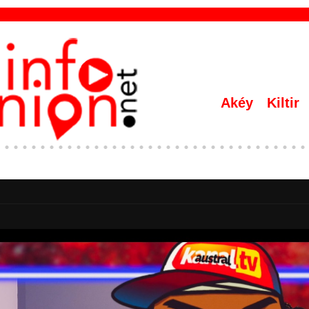
Akéy
Kiltir