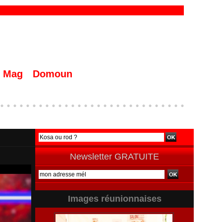
Mag
Domoun
Newsletter GRATUITE
Images réunionnaises