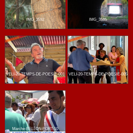
IMG_3592
IMG_3585
VELI-20-TEMPS-DE-POESIE-001
VELI-20-TEMPS-DE-POESIE-005
Marche-BELLON-PORT-10