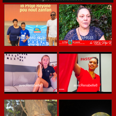
PRPNZ-IMG_9020
LFLPR-23
avecRenabelle3
avecRenabelle8