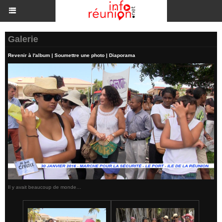
Galerie
Revenir à l'album
|
Soumettre une photo
|
Diaporama
Il y avait beaucoup de monde…