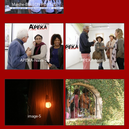
Marche-BELLON-PORT-20
APEKA-Nalini-11
APEKA-Nalini-28
image-5
image-1