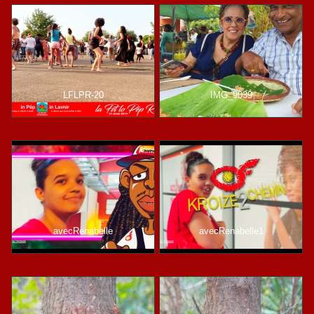
LFLPR-20
IMG_9039
avecRenabelle
avecRenabelle1