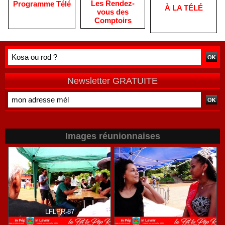
Les Rendez-
Programme Télé
À LA TÉLÉ
vous des
Comptoirs
Newsletter GRATUITE
Images réunionnaises
LFLPR-87
LFLPR-36