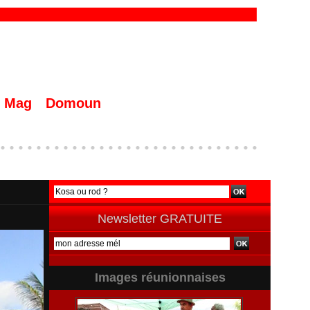
Mag
Domoun
Newsletter GRATUITE
Images réunionnaises