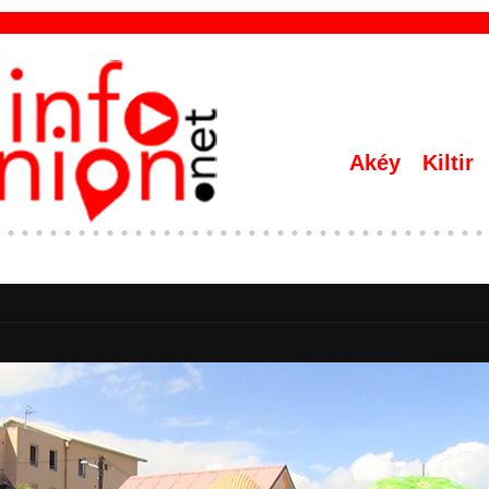
Akéy
Kiltir