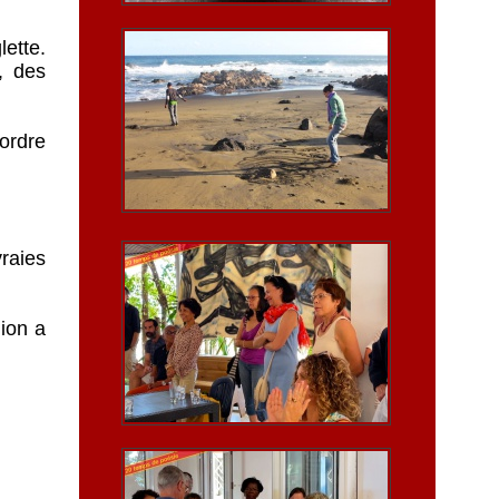
lette.
s, des
’ordre
raies
ion a