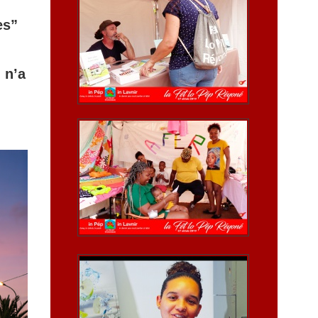
es”
 n’a