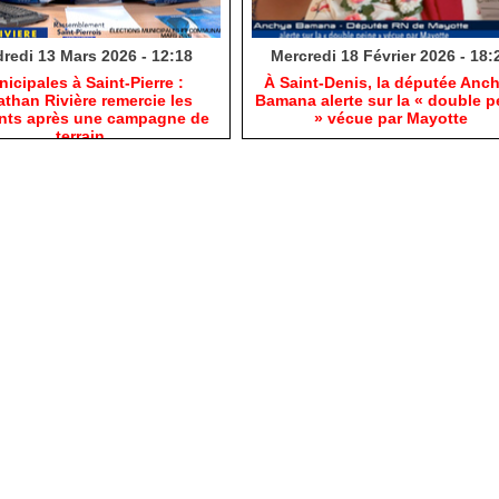
redi 13 Mars 2026 - 12:18
Mercredi 18 Février 2026 - 18:
nicipales à Saint-Pierre :
​À Saint-Denis, la députée Anc
than Rivière remercie les
Bamana alerte sur la « double p
ants après une campagne de
» vécue par Mayotte
terrain