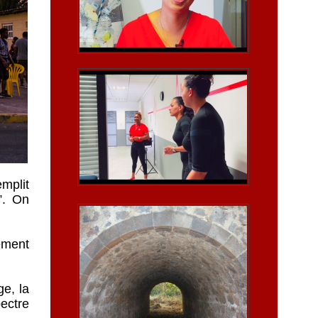
mplit
”. On
cement
ge, la
pectre