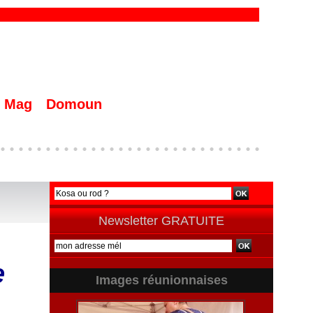
Mag
Domoun
Newsletter GRATUITE
e
Images réunionnaises