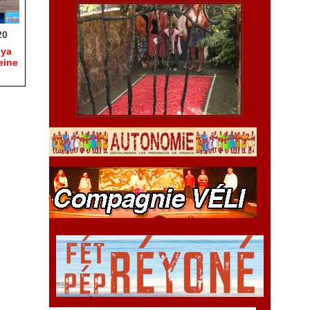
20
hya
eine