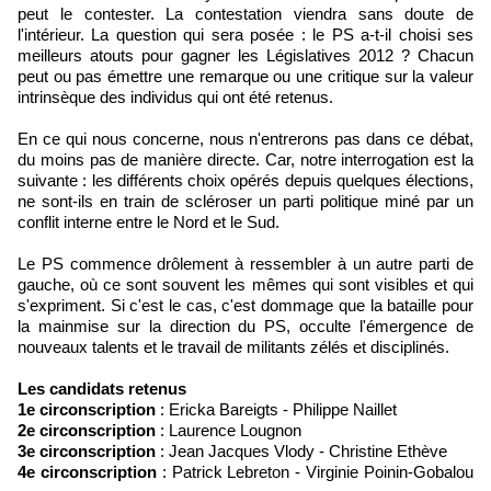
peut le contester. La contestation viendra sans doute de
l'intérieur. La question qui sera posée : le PS a-t-il choisi ses
meilleurs atouts pour gagner les Législatives 2012 ? Chacun
peut ou pas émettre une remarque ou une critique sur la valeur
intrinsèque des individus qui ont été retenus.
En ce qui nous concerne, nous n'entrerons pas dans ce débat,
du moins pas de manière directe. Car, notre interrogation est la
suivante : les différents choix opérés depuis quelques élections,
ne sont-ils en train de scléroser un parti politique miné par un
conflit interne entre le Nord et le Sud.
Le PS commence drôlement à ressembler à un autre parti de
gauche, où ce sont souvent les mêmes qui sont visibles et qui
s'expriment. Si c'est le cas, c'est dommage que la bataille pour
la mainmise sur la direction du PS, occulte l'émergence de
nouveaux talents et le travail de militants zélés et disciplinés.
Les candidats retenus
1e circonscription
: Ericka Bareigts - Philippe Naillet
2e circonscription
: Laurence Lougnon
3e circonscription
: Jean Jacques Vlody - Christine Ethève
4e circonscription
: Patrick Lebreton - Virginie Poinin-Gobalou