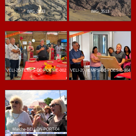
IMG_3533
IMG_3513
VELI-20-TEMPS-DE-POESIE-002
VELI-20-TEMPS-DE-POESIE-004
Marche-BELLON-PORT-04