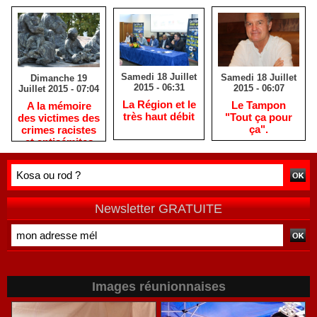
Samedi 18 Juillet
Samedi 18 Juillet
Dimanche 19
2015 - 06:31
2015 - 06:07
Juillet 2015 - 07:04
La Région et le
Le Tampon
A la mémoire
très haut débit
"Tout ça pour
des victimes des
ça".
crimes racistes
et antisémites
Newsletter GRATUITE
Images réunionnaises