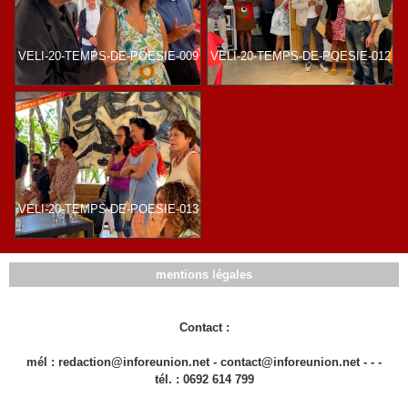
VELI-20-TEMPS-DE-POESIE-009
VELI-20-TEMPS-DE-POESIE-012
VELI-20-TEMPS-DE-POESIE-013
mentions légales
Contact :
mél : redaction@inforeunion.net - contact@inforeunion.net - - -
tél. : 0692 614 799