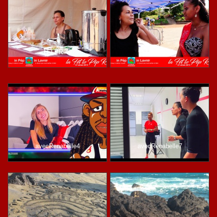
LFLPR-49
LFLPR-36
avecRenabelle4
avecRenabelle7