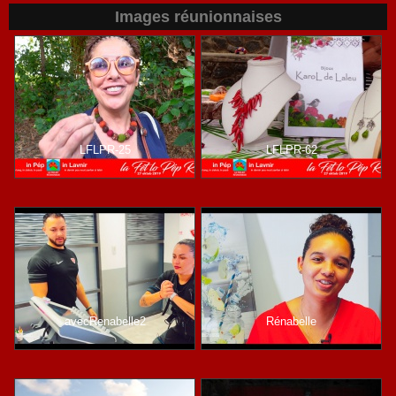
Images réunionnaises
LFLPR-25
LFLPR-62
avecRenabelle2
Rénabelle