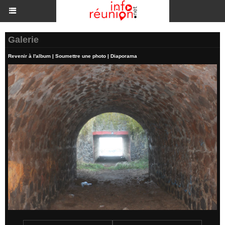
Galerie
Revenir à l'album
|
Soumettre une photo
|
Diaporama