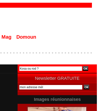
Mag
Domoun
Newsletter GRATUITE
Images réunionnaises