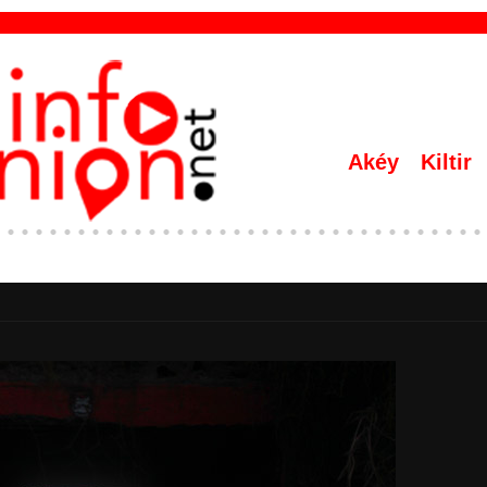
Akéy
Kiltir