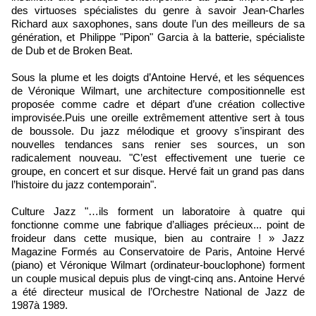
des virtuoses spécialistes du genre à savoir Jean-Charles
Richard aux saxophones, sans doute l’un des meilleurs de sa
génération, et Philippe "Pipon" Garcia à la batterie, spécialiste
de Dub et de Broken Beat.
Sous la plume et les doigts d’Antoine Hervé, et les séquences
de Véronique Wilmart, une architecture compositionnelle est
proposée comme cadre et départ d’une création collective
improvisée.Puis une oreille extrêmement attentive sert à tous
de boussole. Du jazz mélodique et groovy s’inspirant des
nouvelles tendances sans renier ses sources, un son
radicalement nouveau. "C’est effectivement une tuerie ce
groupe, en concert et sur disque. Hervé fait un grand pas dans
l’histoire du jazz contemporain".
Culture Jazz "…ils forment un laboratoire à quatre qui
fonctionne comme une fabrique d’alliages précieux... point de
froideur dans cette musique, bien au contraire ! » Jazz
Magazine Formés au Conservatoire de Paris, Antoine Hervé
(piano) et Véronique Wilmart (ordinateur-bouclophone) forment
un couple musical depuis plus de vingt-cinq ans. Antoine Hervé
a été directeur musical de l’Orchestre National de Jazz de
1987à 1989.