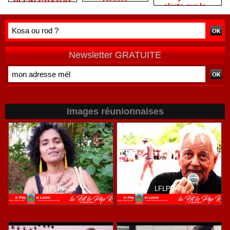
Rivière
PLEIN GRATUIT
alerte sur la «
remercie les
?
double peine »
habitants après
vécue par
une campagne
Mayotte
de terrain
Newsletter GRATUITE
Images réunionnaises
LFLPR-24
LFLPR-71