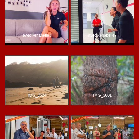
avecRenabelle3
avecRenabelle7
IMG_3524
IMG_3601