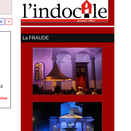
<
>
La FRAUDE
32
rise