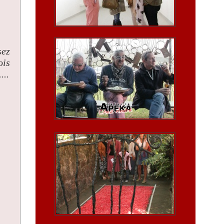
sez
ois
...