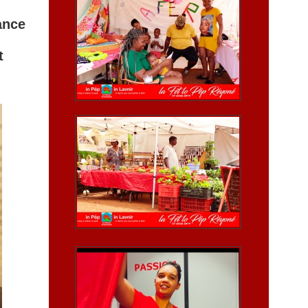
ance
t