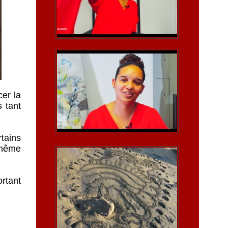
cer la
 tant
rtains
u même
ortant