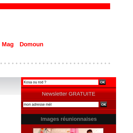
Mag
Domoun
Newsletter GRATUITE
Images réunionnaises