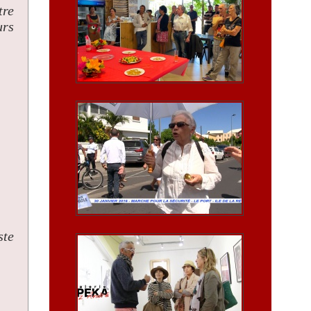
tre
urs
ste