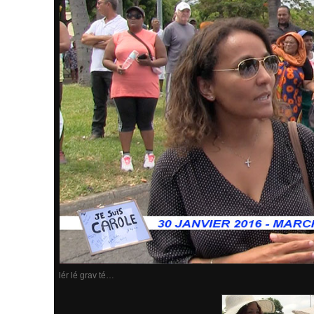
lér lé grav té…