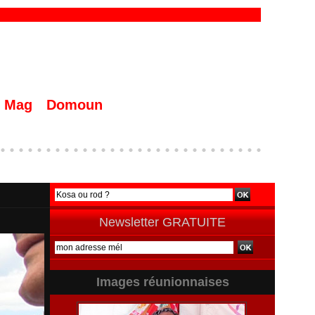
Mag
Domoun
Newsletter GRATUITE
Images réunionnaises