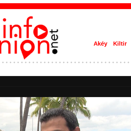
Akéy
Kiltir