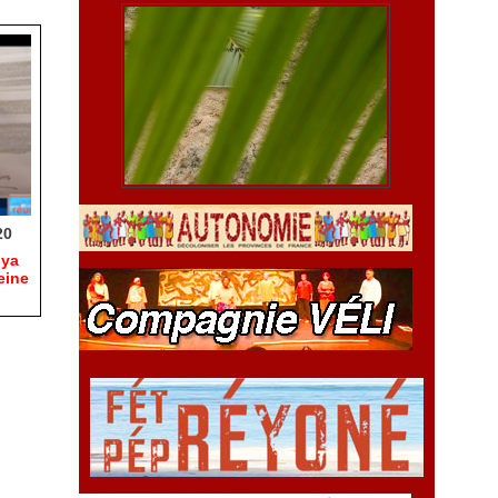
20
hya
eine