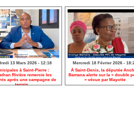
redi 13 Mars 2026 - 12:18
Mercredi 18 Février 2026 - 18:
nicipales à Saint-Pierre :
​À Saint-Denis, la députée Anc
than Rivière remercie les
Bamana alerte sur la « double p
ants après une campagne de
» vécue par Mayotte
terrain