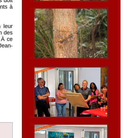
 doit
nts à
n leur
on des
 À ce
 Jean-