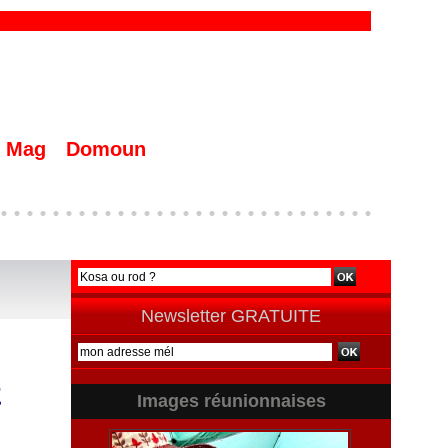
Mag
Domoun
Newsletter GRATUITE
a
Images réunionnaises