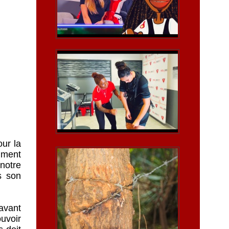
ur la
amment
 notre
ns son
 avant
ouvoir