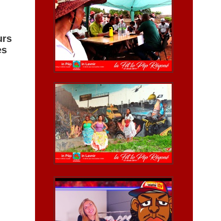
urs
es