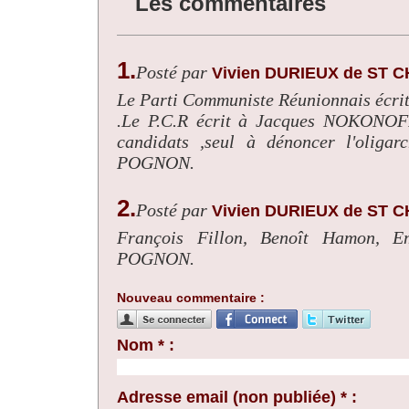
Les commentaires
1.
Posté par
Vivien DURIEUX de ST 
Le Parti Communiste Réunionnais éc
.Le P.C.R écrit à Jacques NOKONOF
candidats ,seul à dénoncer l'oligar
POGNON.
2.
Posté par
Vivien DURIEUX de ST 
François Fillon, Benoît Hamon, 
POGNON.
Nouveau commentaire :
Nom * :
Adresse email (non publiée) * :