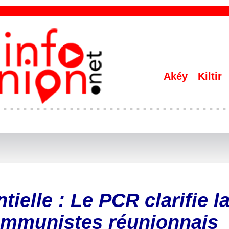
Akéy
Kiltir
tielle : Le PCR clarifie l
ommunistes réunionnais