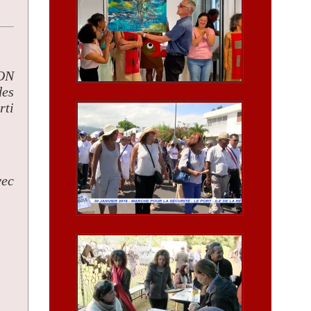
NON
des
rti
vec