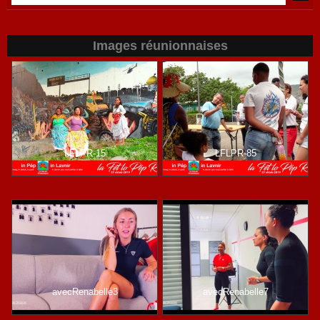
Images réunionnaises
LFLPR-15
LFLPR-85
avecRenabelle3
avecRenabelle7