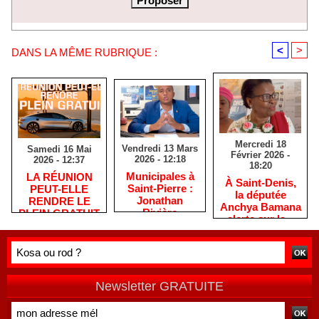
<
>
DANS LA MÊME RUBRIQUE :
Mercredi 18
Vendredi 13 Mars
Samedi 16 Mai
Février 2026 -
2026 - 12:18
2026 - 12:37
18:20
​Municipales à
​LA RÉUNION
​À Saint-Denis,
Saint-Pierre :
PEUT-ELLE
la députée
Jonathan
RENDRE LE
Anchya Bamana
Rivière
PLEIN GRATUIT
alerte sur la «
remercie les
?
double peine »
habitants après
vécue par
une campagne
Mayotte
de terrain
Newsletter GRATUITE