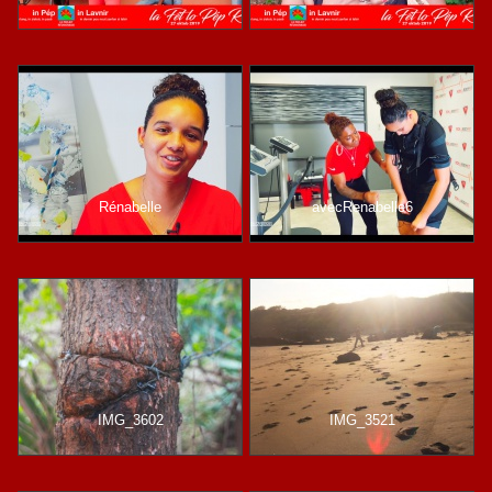
Rénabelle
avecRenabelle6
IMG_3602
IMG_3521