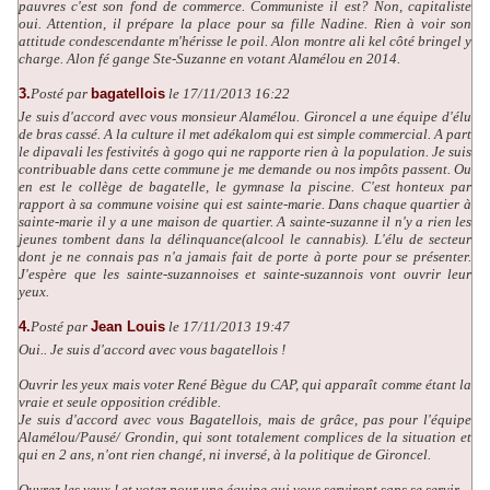
pauvres c'est son fond de commerce. Communiste il est? Non, capitaliste
oui. Attention, il prépare la place pour sa fille Nadine. Rien à voir son
attitude condescendante m'hérisse le poil. Alon montre ali kel côté bringel y
charge. Alon fé gange Ste-Suzanne en votant Alamélou en 2014.
3.
Posté par
bagatellois
le 17/11/2013 16:22
Je suis d'accord avec vous monsieur Alamélou. Gironcel a une équipe d'élu
de bras cassé. A la culture il met adékalom qui est simple commercial. A part
le dipavali les festivités à gogo qui ne rapporte rien à la population. Je suis
contribuable dans cette commune je me demande ou nos impôts passent. Ou
en est le collège de bagatelle, le gymnase la piscine. C'est honteux par
rapport à sa commune voisine qui est sainte-marie. Dans chaque quartier à
sainte-marie il y a une maison de quartier. A sainte-suzanne il n'y a rien les
jeunes tombent dans la délinquance(alcool le cannabis). L'élu de secteur
dont je ne connais pas n'a jamais fait de porte à porte pour se présenter.
J'espère que les sainte-suzannoises et sainte-suzannois vont ouvrir leur
yeux.
4.
Posté par
Jean Louis
le 17/11/2013 19:47
Oui.. Je suis d'accord avec vous bagatellois !
Ouvrir les yeux mais voter René Bègue du CAP, qui apparaît comme étant la
vraie et seule opposition crédible.
Je suis d'accord avec vous Bagatellois, mais de grâce, pas pour l'équipe
Alamélou/Pausé/ Grondin, qui sont totalement complices de la situation et
qui en 2 ans, n'ont rien changé, ni inversé, à la politique de Gironcel.
Ouvrez les yeux ! et votez pour une équipe qui vous serviront sans se servir...