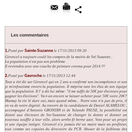
Les commentaires
1.
Posté par
Sainte-Suzanne
le 17/11/2013 09:20
Gironcel a toujours coulé les comptes de la mairie de Sté Suzanne ,
La population n'est pas son problème .
Il reviendra avec une couche de peinture corona pour 2014 !!!
2.
Posté par
Gavroche
le 17/11/2013 12:44
Tout a été dit sur Gironcel qui en 2 ans a confirmé son incompétence et son
je m'enfoutisme envers la population. Il méprise tant les élus de son équipe
que la population. Il l' a dit lui même:
"il me suffit de 50€ par électeurs pour
gagner les élections"
. Va-t-on encore se laisser acheter pour 50€ voire 20€?
Mamay la vie lé dure oui, mais quand même... Notre vote n'a pas de prix, il
en va de notre dignité. Au travers de la candidature de Daniel ALAMELOU ,
accompagné d'Antonio GRONDIN et de Yolande PAUSE, la possibilité est
donné aux électeurs de Ste-Suzanne de changer la donne et donner un
nouveau souffle à leur ville, alors arrête fé berne azot. Vote pour un projet
et une équipe intègre. Gironcel n'a jamais été un maire mais un profiteur,
tout comme ses copains du directoire du PCR. Abuser de la faiblesse des