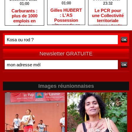
01:00
23:32
01:00
Gilles HUBERT
Le PCR pour
Carburants :
: L'AS
une Collectivité
plus de 1000
Possession
territoriale
emplois en
rétrograde en
unique : toute
danger
deuxième
autre prise de
division
position ne peut
être
qu'individuelle
Newsletter GRATUITE
Images réunionnaises
LFLPR-09
LFLPR-24