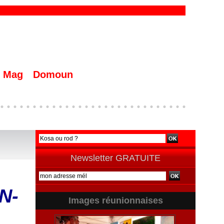
Mag
Domoun
Newsletter GRATUITE
N-
Images réunionnaises