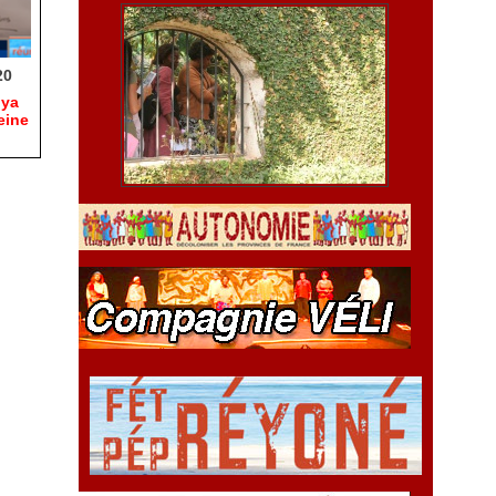
20
hya
eine