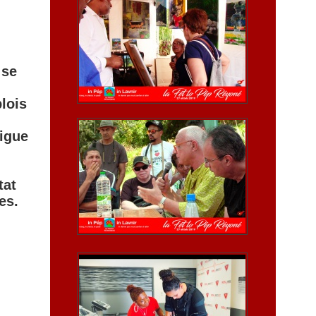
 se
lois
digue
tat
es.