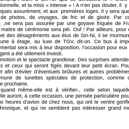
onnelle, et la miss « intense » ! A n’en pas douter, il 
tiques assurément, et aux premières loges. Il y sera qu
 de photos, de voyages, de fric et de gloire. Par co
ait ,ne sera pas assurée par une goyave friquée de Fr
 maitre de cérémonie sera péi. Ouf ! Par ailleurs, pour 
et des désagréments aux élus de Sin-Ni, il se murmur
aune à étage, au luxe de TGV, dit-on. Ce bus à impé
mental sera mis à leur disposition, l’occasion pour eux
gent a été utilement investi.
motion et le spectacle grandiose. Des surprises attende
es et ceux qui seront figés devant leur petit écran. Po
afin d’éviter d’éventuels brûlures et autres problème
 munir de lunettes spéciales de protection, comme c
e prochaine.
 quand même-elle est à vérifier-, celle selon laquell
le auront, à cette occasion, une pensée particulière po
x heures d’avion de chez nous, qui ont le ventre gonflé
n chronique, et qui ne semblent pas intéresser grand m