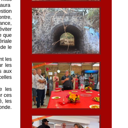
y aura
estion
ntre,
ance,
éviter
e que
riale
 de le
nt les
ur les
s aux
elles
e les
ur ces
, les
onde.