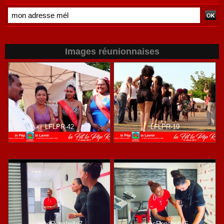
Images réunionnaises
LFLPR-42
LFLPR-19
avecRenabelle7
avecRenabelle6