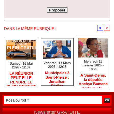
<
>
DANS LA MÊME RUBRIQUE :
Mercredi 18
Vendredi 13 Mars
Samedi 16 Mai
Février 2026 -
2026 - 12:18
2026 - 12:37
18:20
​Municipales à
​LA RÉUNION
​À Saint-Denis,
Saint-Pierre :
PEUT-ELLE
la députée
Jonathan
RENDRE LE
Anchya Bamana
Rivière
PLEIN GRATUIT
alerte sur la «
remercie les
?
double peine »
habitants après
vécue par
une campagne
Mayotte
de terrain
Newsletter GRATUITE