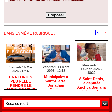
Me notifier l'arrivée de nouveaux commentaires
<
>
DANS LA MÊME RUBRIQUE :
Mercredi 18
Vendredi 13 Mars
Samedi 16 Mai
Février 2026 -
2026 - 12:18
2026 - 12:37
18:20
​Municipales à
​LA RÉUNION
​À Saint-Denis,
Saint-Pierre :
PEUT-ELLE
la députée
Jonathan
RENDRE LE
Anchya Bamana
Rivière
PLEIN GRATUIT
alerte sur la «
remercie les
?
double peine »
habitants après
vécue par
une campagne
Mayotte
de terrain