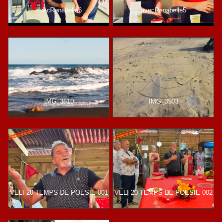
avecRenabelle6
avecRenabelle5
IMG_3510
IMG_3503
VELI-20-TEMPS-DE-POESIE-001
VELI-20-TEMPS-DE-POESIE-002