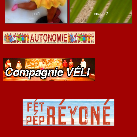
pat1
image-2