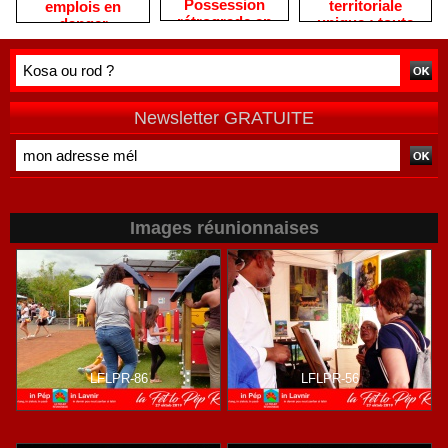
Possession
territoriale
emplois en
rétrograde en
unique : toute
danger
deuxième
autre prise de
division
position ne peut
être
qu'individuelle
Newsletter GRATUITE
Images réunionnaises
LFLPR-86
LFLPR-56