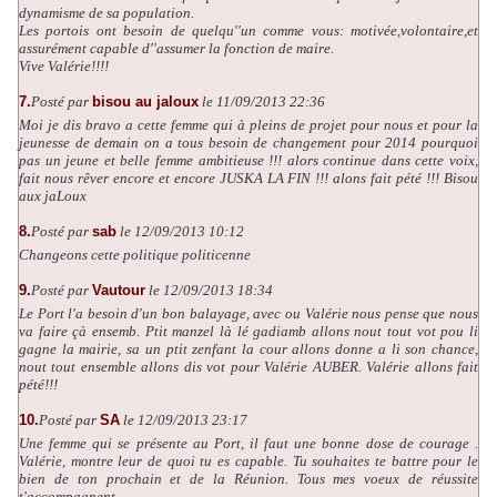
dynamisme de sa population.
Les portois ont besoin de quelqu''un comme vous: motivée,volontaire,et
assurément capable d''assumer la fonction de maire.
Vive Valérie!!!!
7.
Posté par
bisou au jaloux
le 11/09/2013 22:36
Moi je dis bravo a cette femme qui à pleins de projet pour nous et pour la
jeunesse de demain on a tous besoin de changement pour 2014 pourquoi
pas un jeune et belle femme ambitieuse !!! alors continue dans cette voix,
fait nous rêver encore et encore JUSKA LA FIN !!! alons fait pété !!! Bisou
aux jaLoux
8.
Posté par
sab
le 12/09/2013 10:12
Changeons cette politique politicenne
9.
Posté par
Vautour
le 12/09/2013 18:34
Le Port l'a besoin d'un bon balayage, avec ou Valérie nous pense que nous
va faire çà ensemb. Ptit manzel là lé gadiamb allons nout tout vot pou li
gagne la mairie, sa un ptit zenfant la cour allons donne a li son chance,
nout tout ensemble allons dis vot pour Valérie AUBER. Valérie allons fait
pété!!!
10.
Posté par
SA
le 12/09/2013 23:17
Une femme qui se présente au Port, il faut une bonne dose de courage .
Valérie, montre leur de quoi tu es capable. Tu souhaites te battre pour le
bien de ton prochain et de la Réunion. Tous mes voeux de réussite
t'accompagnent.