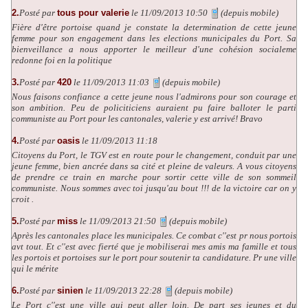
2.
Posté par
tous pour valerie
le 11/09/2013 10:50
(depuis mobile)
Fière d'être portoise quand je constate la determination de cette jeune
femme pour son engagement dans les elections municipales du Port. Sa
bienveillance a nous apporter le meilleur d'une cohésion socialeme
redonne foi en la politique
3.
Posté par
420
le 11/09/2013 11:03
(depuis mobile)
Nous faisons confiance a cette jeune nous l'admirons pour son courage et
son ambition. Peu de policiticiens auraient pu faire balloter le parti
communiste au Port pour les cantonales, valerie y est arrivé! Bravo
4.
Posté par
oasis
le 11/09/2013 11:18
Citoyens du Port, le TGV est en route pour le changement, conduit par une
jeune femme, bien ancrée dans sa cité et pleine de valeurs. A vous citoyens
de prendre ce train en marche pour sortir cette ville de son sommeil
communiste. Nous sommes avec toi jusqu'au bout !!! de la victoire car on y
croit .
5.
Posté par
miss
le 11/09/2013 21:50
(depuis mobile)
Après les cantonales place les municipales. Ce combat c''est pr nous portois
avt tout. Et c''est avec fierté que je mobiliserai mes amis ma famille et tous
les portois et portoises sur le port pour soutenir ta candidature. Pr une ville
qui le mérite
6.
Posté par
sinien
le 11/09/2013 22:28
(depuis mobile)
Le Port c''est une ville qui peut aller loin. De part ses jeunes et du