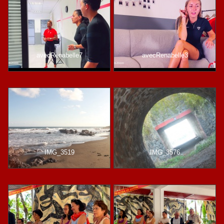
avecRenabelle7
avecRenabelle3
IMG_3519
IMG_3576