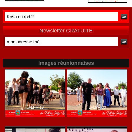
Rivière
PLEIN GRATUIT
alerte sur la «
remercie les
?
double peine »
habitants après
vécue par
une campagne
Mayotte
de terrain
Newsletter GRATUITE
Images réunionnaises
LFLPR-19
LFLPR-38