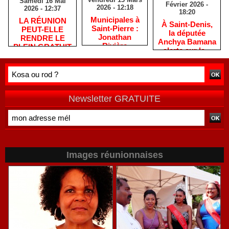
Samedi 16 Mai
Février 2026 -
2026 - 12:18
2026 - 12:37
18:20
​Municipales à
​LA RÉUNION
​À Saint-Denis,
Saint-Pierre :
PEUT-ELLE
la députée
Jonathan
RENDRE LE
Anchya Bamana
Rivière
PLEIN GRATUIT
alerte sur la «
remercie les
?
double peine »
habitants après
vécue par
une campagne
Mayotte
de terrain
Newsletter GRATUITE
Images réunionnaises