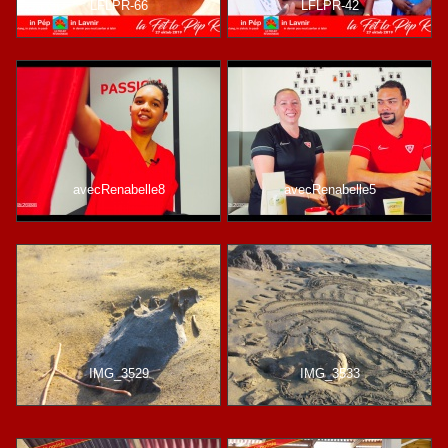
LFLPR-66
LFLPR-42
avecRenabelle8
avecRenabelle5
IMG_3529
IMG_3533