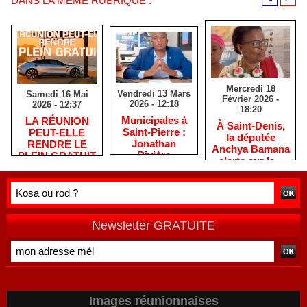
DANS LA MÊME RUBRIQUE :
Mercredi 18
Vendredi 13 Mars
Samedi 16 Mai
Février 2026 -
2026 - 12:18
2026 - 12:37
18:20
​Municipales à
​LA RÉUNION
​À Saint-Denis,
Saint-Pierre :
PEUT-ELLE
la députée
Jonathan
RENDRE LE
Anchya Bamana
Rivière
PLEIN GRATUIT
alerte sur la «
remercie les
?
double peine »
habitants après
vécue par
une campagne
Mayotte
de terrain
Newsletter GRATUITE
Images réunionnaises