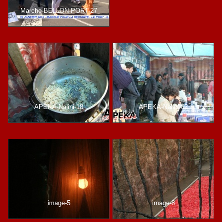
Marche-BELLON-PORT-27
APEKA-Nalini-18
APEKA-Nalini-02
image-5
image-8