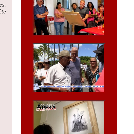
es.
ète