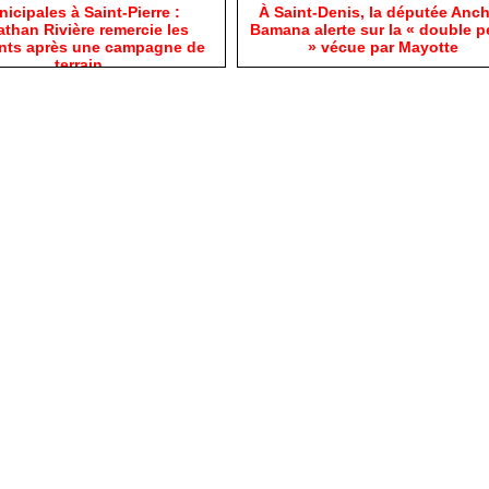
nicipales à Saint-Pierre :
​À Saint-Denis, la députée Anc
than Rivière remercie les
Bamana alerte sur la « double p
ants après une campagne de
» vécue par Mayotte
terrain