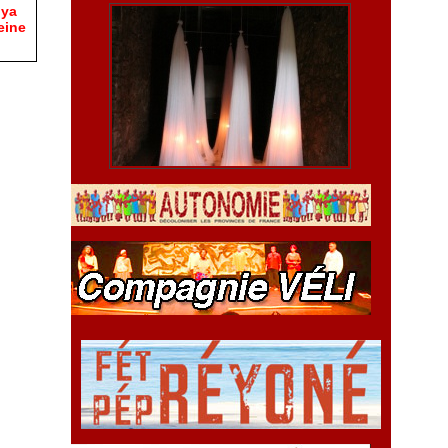
hya
eine