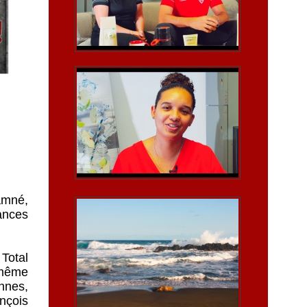
amné,
ances
Total
 même
nnes,
nçois