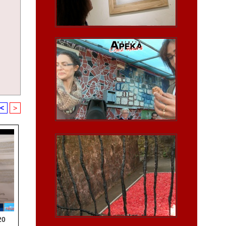
<
>
20