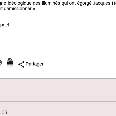
ligne idéologique des illuminés qui ont égorgé Jacques 
oit démissionner.»
spect
Partager
1:53