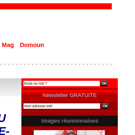
Mag
Domoun
Newsletter GRATUITE
U
Images réunionnaises
E-