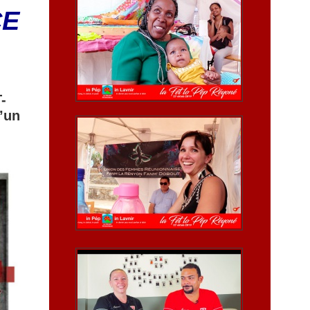
CE
-
d’un