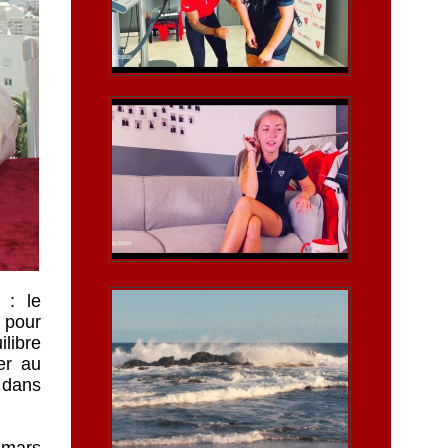
 : le
 pour
ilibre
er au
s dans
 mars