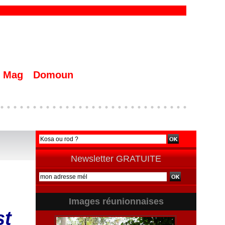
Mag
Domoun
Newsletter GRATUITE
Images réunionnaises
st