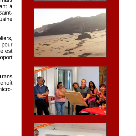
ant à
aint-
'usine
iers,
t pour
le est
oport
 Trans
enoît
icro-