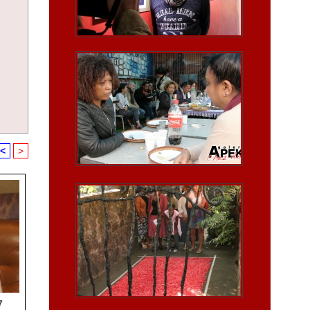
<
>
7