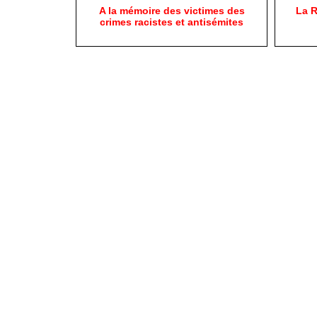
A la mémoire des victimes des
La R
crimes racistes et antisémites