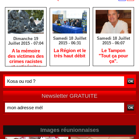
Samedi 18 Juillet
Samedi 18 Juillet
Dimanche 19
2015 - 06:31
2015 - 06:07
Juillet 2015 - 07:04
La Région et le
Le Tampon
A la mémoire
très haut débit
"Tout ça pour
des victimes des
ça".
crimes racistes
et antisémites
Newsletter GRATUITE
Images réunionnaises