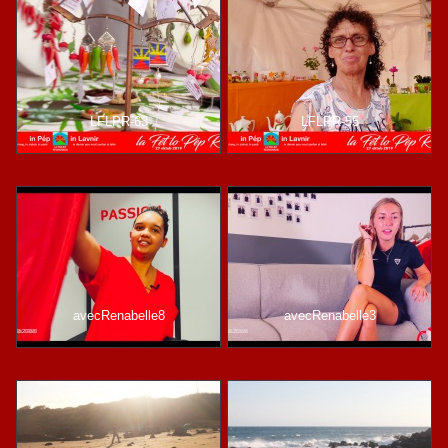
LFLPR-63
LFLPR-55
avecRenabelle8
avecRenabelle3