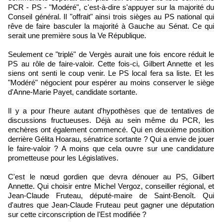
PCR - PS - "Modéré", c'est-à-dire s'appuyer sur la majorité du
Conseil général. Il "offrait" ainsi trois sièges au PS national qui
rêve de faire basculer la majorité à Gauche au Sénat. Ce qui
serait une première sous la Ve République.
Seulement ce "triplé" de Vergès aurait une fois encore réduit le
PS au rôle de faire-valoir. Cette fois-ci, Gilbert Annette et les
siens ont senti le coup venir. Le PS local fera sa liste. Et les
"Modéré" négocient pour espérer au moins conserver le siège
d'Anne-Marie Payet, candidate sortante.
Il y a pour l'heure autant d'hypothèses que de tentatives de
discussions fructueuses. Déjà au sein même du PCR, les
enchères ont également commencé. Qui en deuxième position
derrière Gélita Hoarau, sénatrice sortante ? Qui a envie de jouer
le faire-valoir ? A moins que cela ouvre sur une candidature
prometteuse pour les Législatives.
C'est le nœud gordien que devra dénouer au PS, Gilbert
Annette. Qui choisir entre Michel Vergoz, conseiller régional, et
Jean-Claude Fruteau, député-maire de Saint-Benoît. Qui
d'autres que Jean-Claude Fruteau peut gagner une députation
sur cette circonscription de l'Est modifiée ?