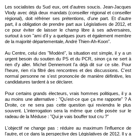
Les socialistes du Sud eux, ont d'autres soucis. Jean-Jacques
Vlody avec déjà deux mandats (conseiller régional et conseiller
régional), doit réfréner ses prétentions, d'une part. Et d'autre
part, il a obligation de prendre part aux Législatives de 2012, et
ce pour éviter de laisser le champ libre à ses adversaires,
surtout à son "ami d'il y a quelques jours et également membre
de la majorité départementale, André Thien-Ah-Koon".
Au Centre, celui des "Modéré", la situation est simple, il y a un
urgent besoin du soutien du PS et du PCR, sinon ça ne sert à
rien d'y aller. Michel Dennemont l'a déjà dit sur ce site. Pour
l'heure, rien n'a filtré des rencontres et des discussions. C'est
normal personne ne s'est prononcée de manière définitive, les
candidatures tardent à se déclarer.
Pour certains grands électeurs, vrais hommes politiques, il y a
au moins une alternative : "Qu'est-ce que ça me rapporte" ? A
Droite, ce ne sera pas cette question qui reviendra le plus
souvent. L'interrogation sera la même que celle posée sur le
radeau de la Méduse : "Qui je vais bouffer tout cru ?"
L'objectif ne change pas : réduire au maximum l'influence de
l'autre, et ce dans la perspective des Législatives de 2012. Il y a