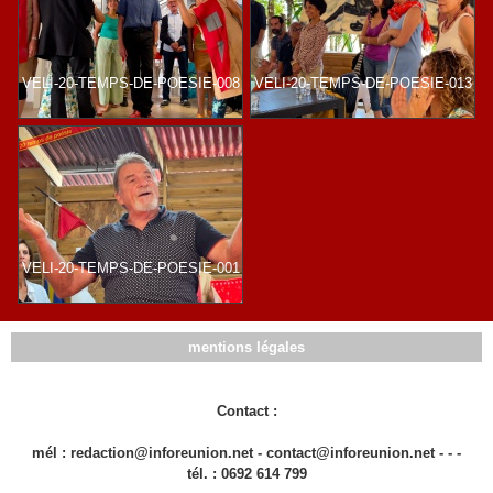
VELI-20-TEMPS-DE-POESIE-008
VELI-20-TEMPS-DE-POESIE-013
VELI-20-TEMPS-DE-POESIE-001
mentions légales
Contact :
mél : redaction@inforeunion.net - contact@inforeunion.net - - -
tél. : 0692 614 799