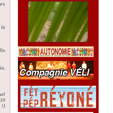
urs
 la
llo
ia,
uel
"10
 !)