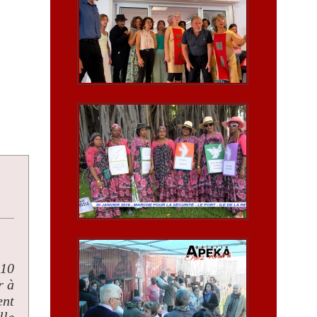
 10
r à
ent
lle