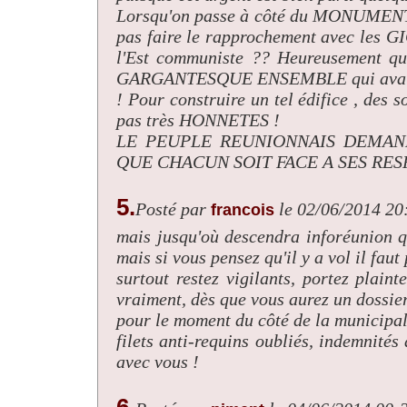
Lorsqu'on passe à côté du MONUME
pas faire le rapprochement avec les 
l'Est communiste ?? Heureusement qu
GARGANTESQUE ENSEMBLE qui avait vo
! Pour construire un tel édifice , des
pas très HONNETES !
LE PEUPLE REUNIONNAIS DEMAND
QUE CHACUN SOIT FACE A SES RES
5.
Posté par
le 02/06/2014 20
francois
mais jusqu'où descendra inforéunion q
mais si vous pensez qu'il y a vol il faut
surtout restez vigilants, portez plain
vraiment, dès que vous aurez un dossier
pour le moment du côté de la municipali
filets anti-requins oubliés, indemnités
avec vous !
6.