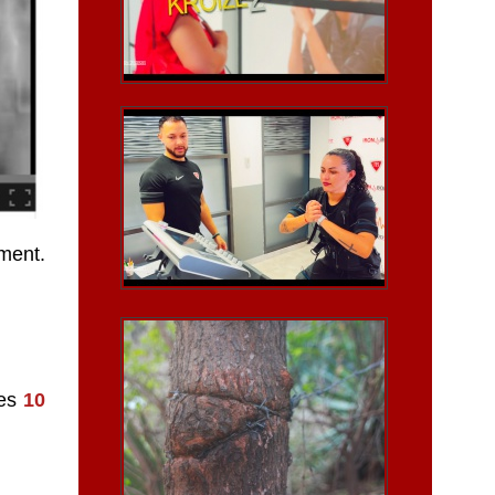
ment.
les
10