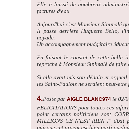
Elle a laissé de nombreux administré
factures d'eau.
Aujourd'hui c'est Monsieur Sinimalé qui
Il passe derrière Huguette Bello, l'i
noyade.
Un accompagnement budgétaire éducatif
En faisant le constat de cette belle 
reproche à Monsieur Sinimalé de faire 
Si elle avait mis son dédain et orgueil
les Saint-Paulois ne seraient peut-être 
4.
Posté par
le 02/
AIGLE BLANC974
FELICITATIONS pour toutes ces inform
point certains politiciens sont CO
MILLIONS CE N'EST RIEN !" dixit pa
puisque cet argent est bien parti quelq