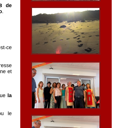
08 de
o
.
st-ce
resse
ne et
ue
la
ou le