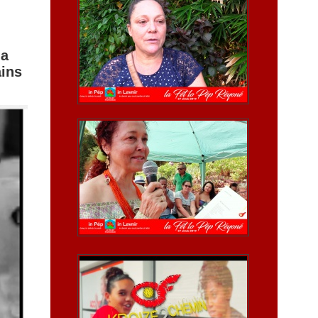
la
ains