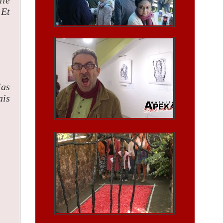
 Et
ias
ais