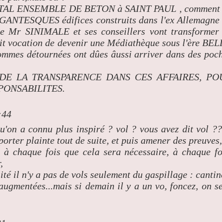
NTAL ENSEMBLE DE BETON à SAINT PAUL , comment
GIGANTESQUES édifices construits dans l'ex Allemagne
e Mr SINIMALE et ses conseillers vont transformer
cation de devenir une Médiathèque sous l'ère BE
 sommes détournées ont dûes âussi arriver dans des poc
E LA TRANSPARENCE DANS CES AFFAIRES, PO
PONSABILITES.
:44
u'on a connu plus inspiré ? vol ? vous avez dit vol ?
 porter plainte tout de suite, et puis amener des preuves,
te à chaque fois que cela sera nécessaire, à chaque fo
,
té il n'y a pas de vols seulement du gaspillage : cantin
 augmentées...mais si demain il y a un vo, foncez, on s