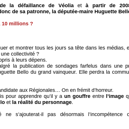
de la défaillance de Véolia
et
à partir de 20
donc de sa patronne, la députée-maire Huguette Bell
 10 millions ?
r et montrer tous les jours sa tête dans les médias, e
une collectivité ?
ppris à leurs dépens.
lgré la publication de sondages farfelus dans une p
uguette Bello du grand vainqueur. Elle perdra la commu
ndidate aux Régionales… On en frémit d’horreur.
s pour apprendre qu’il y a
un gouffre
entre
l’image
q
lo
et
la réalité du personnage
.
 ne s’ajouterat-il pas désormais l’incompétence 