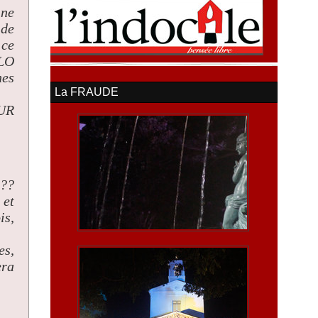
 ne
 de
 ce
LLO
hes
La FRAUDE
UR
???
 et
is,
es,
era