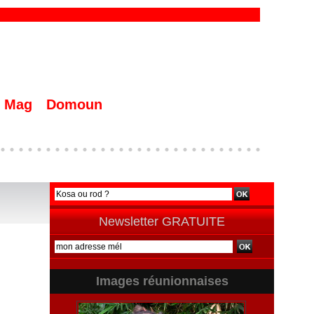
Mag
Domoun
Newsletter GRATUITE
Images réunionnaises