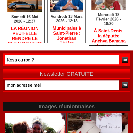
Mercredi 18
Vendredi 13 Mars
Samedi 16 Mai
Février 2026 -
2026 - 12:18
2026 - 12:37
18:20
​Municipales à
​LA RÉUNION
​À Saint-Denis,
Saint-Pierre :
PEUT-ELLE
la députée
Jonathan
RENDRE LE
Anchya Bamana
Rivière
PLEIN GRATUIT
alerte sur la «
remercie les
?
double peine »
habitants après
vécue par
une campagne
Mayotte
de terrain
Newsletter GRATUITE
Images réunionnaises