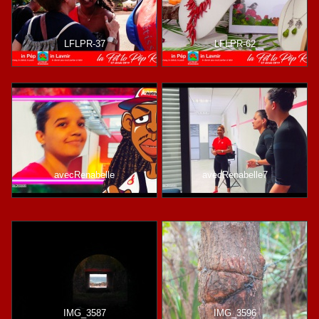
LFLPR-37
LFLPR-62
avecRenabelle
avecRenabelle7
IMG_3587
IMG_3596