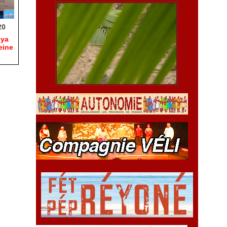
20
hya
eine