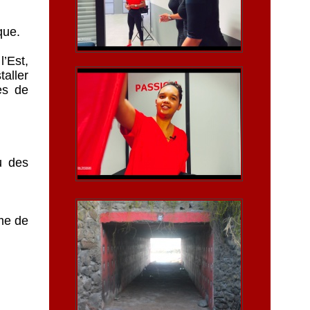
que.
’Est,
aller
es de
u des
rme de