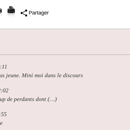
Partager
:11
us jeune. Mini moi dans le discours
2:02
oup de perdants dont (…)
:55
se