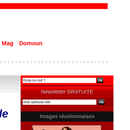
Mag
Domoun
Newsletter GRATUITE
de
Images réunionnaises