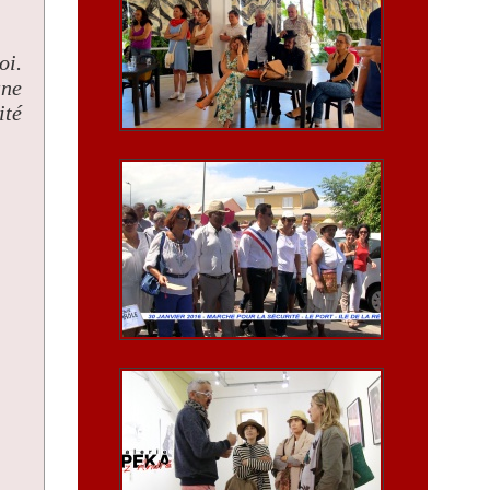
oi.
une
ité