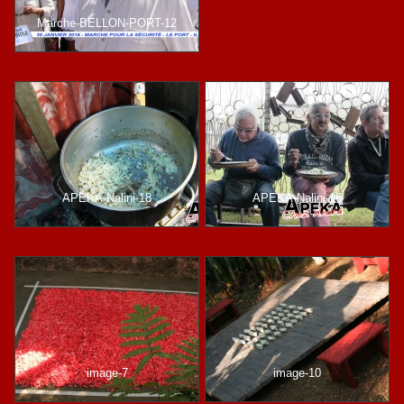
Marche-BELLON-PORT-12
APEKA-Nalini-18
APEKA-Nalini-16
image-7
image-10