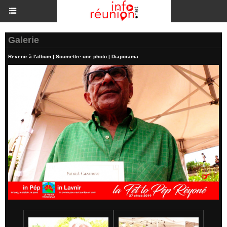
Galerie
Revenir à l'album
|
Soumettre une photo
|
Diaporama