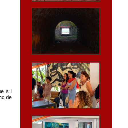
 s'il
onc de