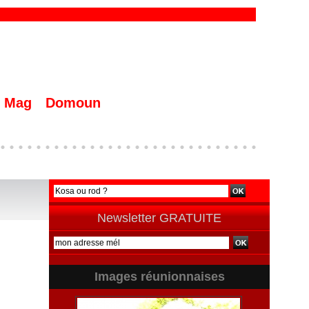
Mag
Domoun
Newsletter GRATUITE
Images réunionnaises