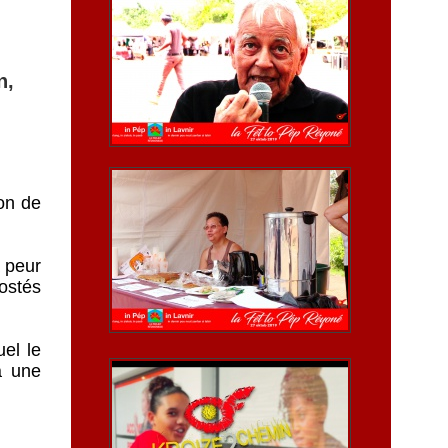
n,
ion de
 peur
ostés
el le
a une