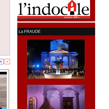
La FRAUDE
<
>