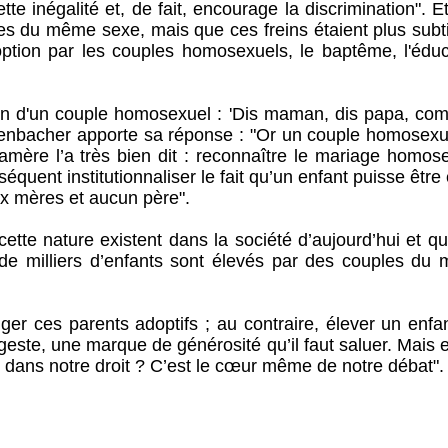
tte inégalité et, de fait, encourage la discrimination". Et
es du même sexe, mais que ces freins étaient plus subti
adoption par les couples homosexuels, le baptême, l'édu
ein d'un couple homosexuel : 'Dis maman, dis papa, co
efenbacher apporte sa réponse : "Or un couple homosexu
mère l’a très bien dit : reconnaître le mariage homose
nséquent institutionnaliser le fait qu’un enfant puisse être
x mères et aucun père".
ette nature existent dans la société d’aujourd’hui et q
 de milliers d’enfants sont élevés par des couples du
ger ces parents adoptifs ; au contraire, élever un enfa
 geste, une marque de générosité qu’il faut saluer. Mais 
ns dans notre droit ? C’est le cœur même de notre débat".