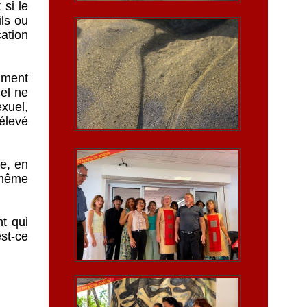
 si le
ls ou
cation
mment
el ne
xuel,
 élevé
ue, en
 même
nt qui
est-ce