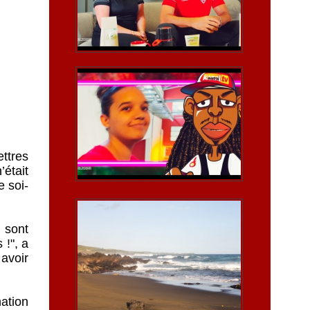
ettres
’était
e soi-
e sont
 !", a
 avoir
nation