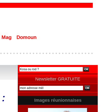
Mag
Domoun
Newsletter GRATUITE
 :
Images réunionnaises