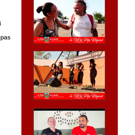
i
 pas