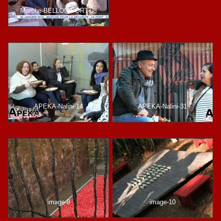
Marche-BELLON-PORT-08
APEKA-Nalini-14
APEKA-Nalini-31
image-8
image-10