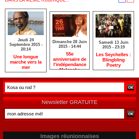
Jeudi 24
Dimanche 28 Juin
Samedi 13 Juin
Septembre 2015 -
2015 - 14:44
2015 - 23:19
20:14
55e
Les Seychelles :
Une longue
anniversaire de
Blingbling
marche vers la
l'indépendance
Poetry
mer
Malgache
Newsletter GRATUITE
Images réunionnaises