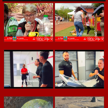
LFLPR-03
LFLPR-86
avecRenabelle7
avecRenabelle2