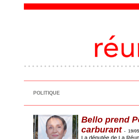
POLITIQUE
Bello prend P
carburant
-
19/0
La députée de La Réunio