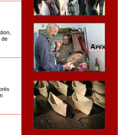
tion,
s de
près
on