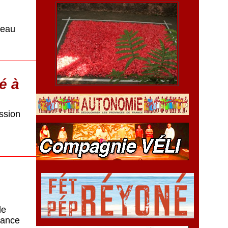
veau
é à
ssion
de
rance