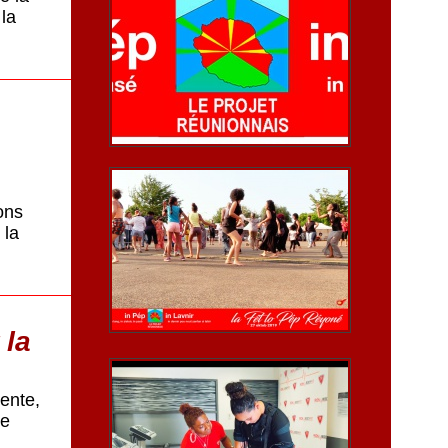
la
ons
 la
 la
ente,
ée