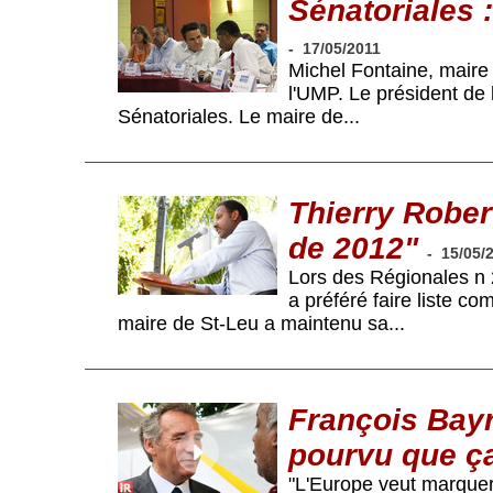
Sénatoriales :
-
17/05/2011
Michel Fontaine, maire d
l'UMP. Le président de
Sénatoriales. Le maire de...
Thierry Robert
de 2012"
-
15/05/
Lors des Régionales n 
a préféré faire liste c
maire de St-Leu a maintenu sa...
François Bayr
pourvu que ç
"L'Europe veut marquer 