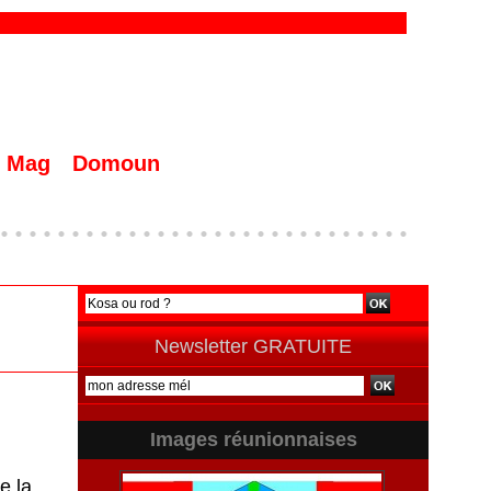
Mag
Domoun
Newsletter GRATUITE
Images réunionnaises
e la