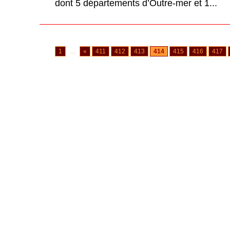
dont 5 départements d’Outre-mer et 1...
1
...
«
411
412
413
414
415
416
417