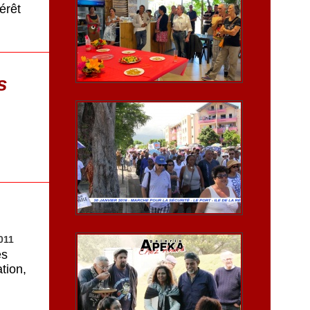
érêt
s
011
es
tion,