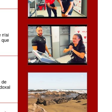
 n'ai
s que
s de
adoxal