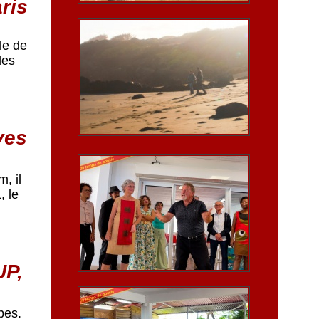
aris
lle de
des
ves
, il
, le
UP,
bes.