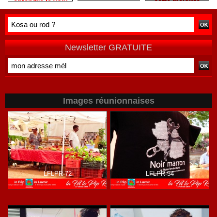
Réunion est-
cette majorité
entendre la voix
elle devenue
PLR / LFI / PS
des femmes
une machine
est immobile,
réunionnaises
sans direction
comme une
?
auto en panne !
Newsletter GRATUITE
Images réunionnaises
LFLPR-72
LFLPR-54