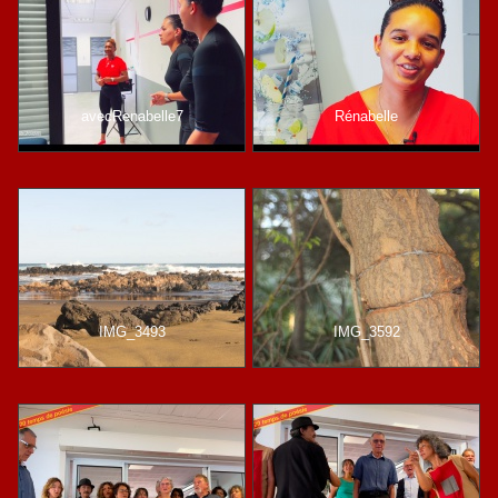
avecRenabelle7
Rénabelle
IMG_3493
IMG_3592