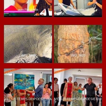
avecRenabelle
avecRenabelle2
IMG_3498
IMG_3603
VELI-20-TEMPS-DE-POESIE-006
VELI-20-TEMPS-DE-POESIE-010