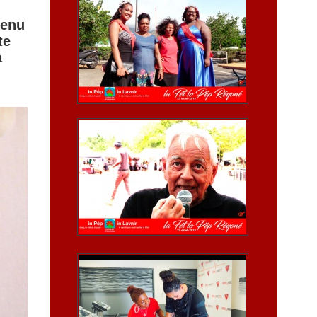
tenu
te
à