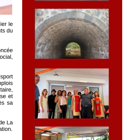
ier le
ts du
oncée
cial,
sport
mplois
taire,
sse et
ès sa
 de La
tion.