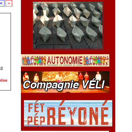
<
>
32
rise