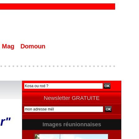
Mag
Domoun
Newsletter GRATUITE
r"
Images réunionnaises