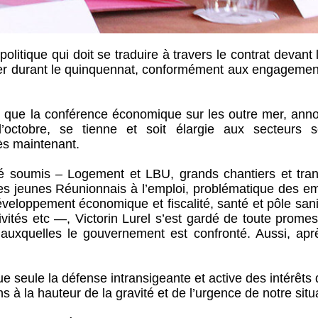
litique qui doit se traduire à travers le contrat devant l
er durant le quinquennat, conformément aux engagemen
é que la conférence économique sur les outre mer, ann
octobre, se tienne et soit élargie aux secteurs so
ès maintenant.
té soumis – Logement et LBU, grands chantiers et tran
 des jeunes Réunionnais à l’emploi, problématique des e
éveloppement économique et fiscalité, santé et pôle sani
ivités etc —, Victorin Lurel s’est gardé de toute prome
s auxquelles le gouvernement est confronté. Aussi, apr
e seule la défense intransigeante et active des intérêts
 la hauteur de la gravité et de l’urgence de notre situa