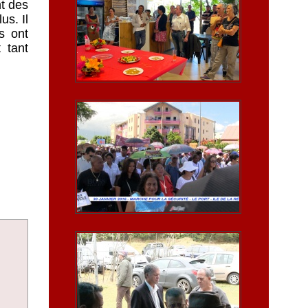
t des
us. Il
s ont
 tant