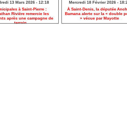
redi 13 Mars 2026 - 12:18
Mercredi 18 Février 2026 - 18:
nicipales à Saint-Pierre :
​À Saint-Denis, la députée Anc
than Rivière remercie les
Bamana alerte sur la « double p
ants après une campagne de
» vécue par Mayotte
terrain