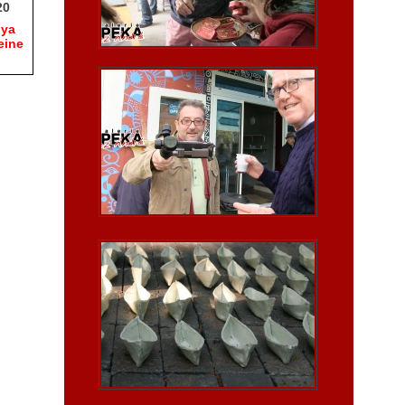
20
hya
eine