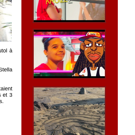
tol à
Stella
taient
s et 3
s.