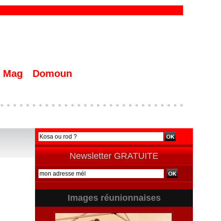
Mag
Domoun
Newsletter GRATUITE
Images réunionnaises