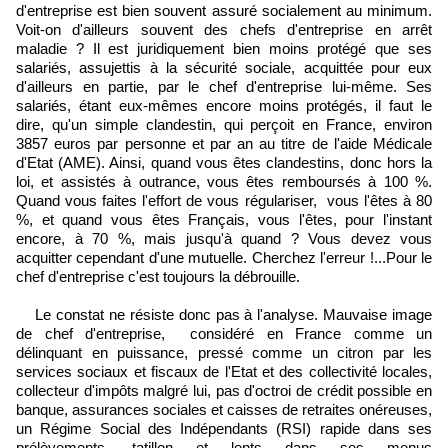
d'entreprise est bien souvent assuré socialement au minimum.
Voit-on d'ailleurs souvent des chefs d'entreprise en arrêt
maladie ? Il est juridiquement bien moins protégé que ses
salariés, assujettis à la sécurité sociale, acquittée pour eux
d'ailleurs en partie, par le chef d'entreprise lui-même. Ses
salariés, étant eux-mêmes encore moins protégés, il faut le
dire, qu'un simple clandestin, qui perçoit en France, environ
3857 euros par personne et par an au titre de l'aide Médicale
d'Etat (AME). Ainsi, quand vous êtes clandestins, donc hors la
loi, et assistés à outrance, vous êtes remboursés à 100 %.
Quand vous faites l'effort de vous régulariser, vous l'êtes à 80
%, et quand vous êtes Français, vous l'êtes, pour l'instant
encore, à 70 %, mais jusqu'à quand ? Vous devez vous
acquitter cependant d'une mutuelle. Cherchez l'erreur !...Pour le
chef d'entreprise c'est toujours la débrouille.
Le constat ne résiste donc pas à l'analyse. Mauvaise image
de chef d'entreprise, considéré en France comme un
délinquant en puissance, pressé comme un citron par les
services sociaux et fiscaux de l'Etat et des collectivité locales,
collecteur d'impôts malgré lui, pas d'octroi de crédit possible en
banque, assurances sociales et caisses de retraites onéreuses,
un Régime Social des Indépendants (RSI) rapide dans ses
prélèvements, tatillon et lents dans ses menus