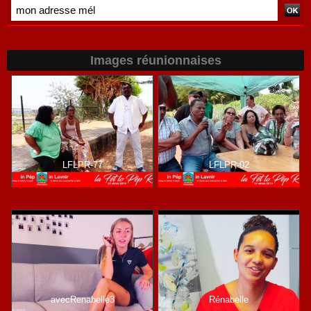
Images réunionnaises
LFLPR-77
LFLPR-02
avecRenabelle3
Rénabelle