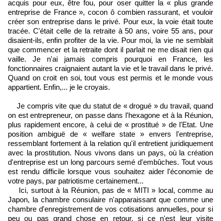
acquis pour eux, être fou, pour oser quitter la « plus grande
entreprise de France », cocon ô combien rassurant, et vouloir
créer son entreprise dans le privé. Pour eux, la voie était toute
tracée. C'était celle de la retraite à 50 ans, voire 55 ans, pour
disaient-ils, enfin profiter de la vie. Pour moi, la vie ne semblait
que commencer et la retraite dont il parlait ne me disait rien qui
vaille. Je n'ai jamais compris pourquoi en France, les
fonctionnaires craignaient autant la vie et le travail dans le privé.
Quand on croit en soi, tout vous est permis et le monde vous
appartient. Enfin,... je le croyais.
Je compris vite que du statut de « drogué » du travail, quand
on est entrepreneur, on passe dans l'hexagone et à la Réunion,
plus rapidement encore, à celui de « prostitué » de l'Etat. Une
position ambiguë de « welfare state » envers l'entreprise,
ressemblant fortement à la relation qu'il entretient juridiquement
avec la prostitution. Nous vivons dans un pays, où la création
d'entreprise est un long parcours semé d'embûches. Tout vous
est rendu difficile lorsque vous souhaitez aider l'économie de
votre pays, par patriotisme certainement...
Ici, surtout à la Réunion, pas de « MITI » local, comme au
Japon, la chambre consulaire n'apparaissant que comme une
chambre d'enregistrement de vos cotisations annuelles, pour si
peu ou pas grand chose en retour, si ce n'est leur visite