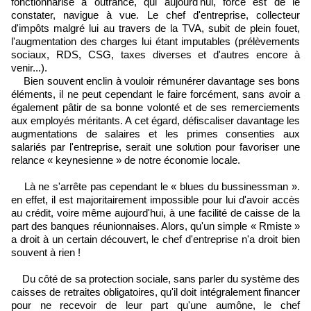
fonctionnarisé à outrance, qui aujourd'hui, force est de le
constater, navigue à vue. Le chef d'entreprise, collecteur
d'impôts malgré lui au travers de la TVA, subit de plein fouet,
l'augmentation des charges lui étant imputables (prélèvements
sociaux, RDS, CSG, taxes diverses et d'autres encore à
venir...).
Bien souvent enclin à vouloir rémunérer davantage ses bons
éléments, il ne peut cependant le faire forcément, sans avoir a
également pâtir de sa bonne volonté et de ses remerciements
aux employés méritants. A cet égard, défiscaliser davantage les
augmentations de salaires et les primes consenties aux
salariés par l'entreprise, serait une solution pour favoriser une
relance « keynesienne » de notre économie locale.
Là ne s'arrête pas cependant le « blues du bussinessman ».
en effet, il est majoritairement impossible pour lui d'avoir accès
au crédit, voire même aujourd'hui, à une facilité de caisse de la
part des banques réunionnaises. Alors, qu'un simple « Rmiste »
a droit à un certain découvert, le chef d'entreprise n'a droit bien
souvent à rien !
Du côté de sa protection sociale, sans parler du système des
caisses de retraites obligatoires, qu'il doit intégralement financer
pour ne recevoir de leur part qu'une aumône, le chef