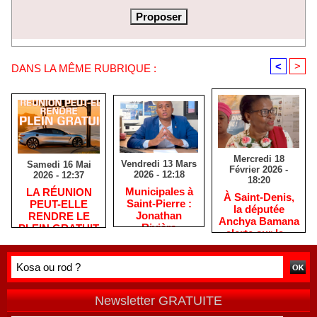
<
>
DANS LA MÊME RUBRIQUE :
Mercredi 18
Vendredi 13 Mars
Samedi 16 Mai
Février 2026 -
2026 - 12:18
2026 - 12:37
18:20
​Municipales à
​LA RÉUNION
​À Saint-Denis,
Saint-Pierre :
PEUT-ELLE
la députée
Jonathan
RENDRE LE
Anchya Bamana
Rivière
PLEIN GRATUIT
alerte sur la «
remercie les
?
double peine »
habitants après
vécue par
une campagne
Mayotte
de terrain
Newsletter GRATUITE