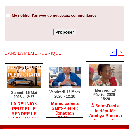
Me notifier l'arrivée de nouveaux commentaires
<
>
DANS LA MÊME RUBRIQUE :
Mercredi 18
Vendredi 13 Mars
Samedi 16 Mai
Février 2026 -
2026 - 12:18
2026 - 12:37
18:20
​Municipales à
​LA RÉUNION
​À Saint-Denis,
Saint-Pierre :
PEUT-ELLE
la députée
Jonathan
RENDRE LE
Anchya Bamana
Rivière
PLEIN GRATUIT
alerte sur la «
remercie les
?
double peine »
habitants après