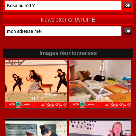
vécue par
une campagne
Mayotte
de terrain
Newsletter GRATUITE
Images réunionnaises
LFLPR-21
LFLPR-68