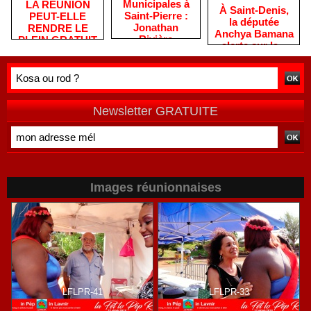
​Municipales à
​LA RÉUNION
​À Saint-Denis,
Saint-Pierre :
PEUT-ELLE
la députée
Jonathan
RENDRE LE
Anchya Bamana
Rivière
PLEIN GRATUIT
alerte sur la «
remercie les
?
double peine »
habitants après
vécue par
une campagne
Mayotte
de terrain
Newsletter GRATUITE
Images réunionnaises
LFLPR-41
LFLPR-33