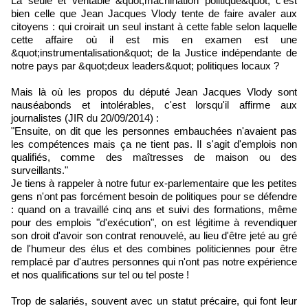
La seule et véritable &quot;machination politique&quot; c'est
bien celle que Jean Jacques Vlody tente de faire avaler aux
citoyens : qui croirait un seul instant à cette fable selon laquelle
cette affaire où il est mis en examen est une
&quot;instrumentalisation&quot; de la Justice indépendante de
notre pays par &quot;deux leaders&quot; politiques locaux ?
Mais là où les propos du député Jean Jacques Vlody sont
nauséabonds et intolérables, c'est lorsqu'il affirme aux
journalistes (JIR du 20/09/2014) :
"Ensuite, on dit que les personnes embauchées n'avaient pas
les compétences mais ça ne tient pas. Il s'agit d'emplois non
qualifiés, comme des maîtresses de maison ou des
surveillants."
Je tiens à rappeler à notre futur ex-parlementaire que les petites
gens n'ont pas forcément besoin de politiques pour se défendre
: quand on a travaillé cinq ans et suivi des formations, même
pour des emplois "d'exécution", on est légitime à revendiquer
son droit d'avoir son contrat renouvelé, au lieu d'être jeté au gré
de l'humeur des élus et des combines politiciennes pour être
remplacé par d'autres personnes qui n'ont pas notre expérience
et nos qualifications sur tel ou tel poste !
Trop de salariés, souvent avec un statut précaire, qui font leur