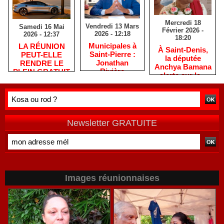
Mercredi 18
Vendredi 13 Mars
Samedi 16 Mai
Février 2026 -
2026 - 12:18
2026 - 12:37
18:20
​Municipales à
​LA RÉUNION
​À Saint-Denis,
Saint-Pierre :
PEUT-ELLE
la députée
Jonathan
RENDRE LE
Anchya Bamana
Rivière
PLEIN GRATUIT
alerte sur la «
remercie les
?
double peine »
habitants après
vécue par
une campagne
Mayotte
de terrain
Newsletter GRATUITE
Images réunionnaises