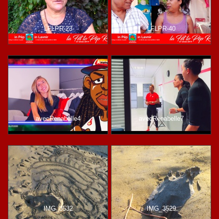
LFLPR-23
LFLPR-40
avecRenabelle4
avecRenabelle7
IMG_3532
IMG_3529