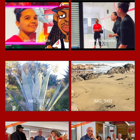
avecRenabelle
avecRenabelle7
IMG_3607
IMG_3491