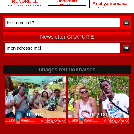
Jonathan
RENDRE LE
Anchya Bamana
Rivière
PLEIN GRATUIT
alerte sur la «
remercie les
?
double peine »
habitants après
vécue par
une campagne
Mayotte
de terrain
Newsletter GRATUITE
Images réunionnaises
LFLPR-02
LFLPR-84