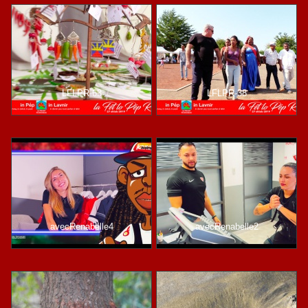
LFLPR-63
LFLPR-38
avecRenabelle4
avecRenabelle2