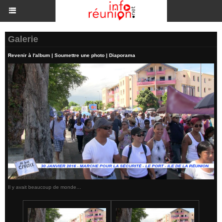
Galerie
Revenir à l'album
|
Soumettre une photo
|
Diaporama
Il y avait beaucoup de monde…