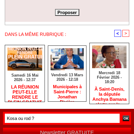
<
>
DANS LA MÊME RUBRIQUE :
Mercredi 18
Vendredi 13 Mars
Samedi 16 Mai
Février 2026 -
2026 - 12:18
2026 - 12:37
18:20
​Municipales à
​LA RÉUNION
​À Saint-Denis,
Saint-Pierre :
PEUT-ELLE
la députée
Jonathan
RENDRE LE
Anchya Bamana
Rivière
PLEIN GRATUIT
alerte sur la «
remercie les
?
double peine »
habitants après
vécue par
une campagne
Mayotte
de terrain
Newsletter GRATUITE