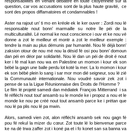
responsabilités en venant débattre en toute citoyenneté sur la
question, car vos accusations sont de la plus haute gravité, ce
sont des propos diffamatoires et condamnables !
Aster na rajout un’ ti mo en kréole ek le ker ouver : Zordi nou lé
responsable nout bonn’ marmaille su notre île péi de la
multiculturalité. Lé normal ke nout conscience i ouv et ke nou vé
donne a zot le meilleur et montr a zot le meilleur exemple :
tendre la main au plus démunis par humanité. Nou fé déjà bonn’
zaksion otour de nou mé nou la désid fé osi pou bonn’ domoun
dan péi en déor par solidarité. Nou lé dan un péi de droit é nout
ker i fé mal kan nou wa en Palestine un momon i kour ek son
bébé la gagn une balle perdu lot koté la mer. La lo momon i kour
ek son bébé plein lo sang i sar mor mon dié seigneur, sou lé zié
la Communauté internationale. Nou voudré savoir zek zot i
pense de sa la Ligue Réunionnaise des Droits de l’Homme ?
Le film lé projeté samedi dan médiatek François Mitterrand i sa
fé réfléchi nout tout’ ansamb su le monde ke i propoz a nou et le
monde ke nou pe créé nout tout ansamb parce ke i prétan que
nou lé pa plis nou lé pa mwin.
Alors, samedi vien zot, alon réfléchi ansamb sek nou gagn fé
pou fé rekul la mizer du cœur. Zot toute lé lo bienvenue parce
ke na dé trwa zaffer zot i koné pa et i fo konet san sa banna va