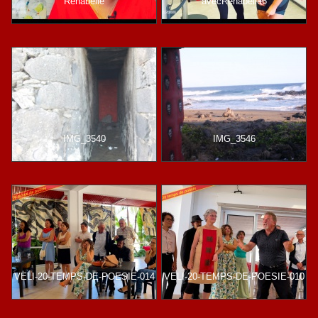
Rénabelle
avecRenabelle6
IMG_3540
IMG_3546
VELI-20-TEMPS-DE-POESIE-014
VELI-20-TEMPS-DE-POESIE-010