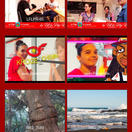
LFLPR-65
LFLPR-59
avecRenabelle1
avecRenabelle
IMG_3589
IMG_3508